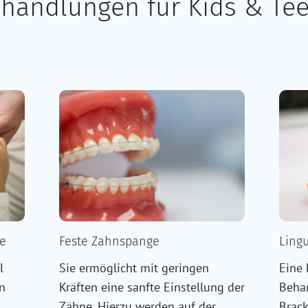
handlungen für Kids & Te
e
Feste Zahnspange
Ling
l
Sie ermöglicht mit geringen
Eine 
en
Kräften eine sanfte Einstellung der
Beha
Zähne. Hierzu werden auf der
Brack