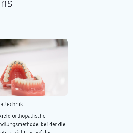
ens
ualtechnik
kieferorthopädische
ndlungsmethode, bei der die
ets unsichtbar auf der