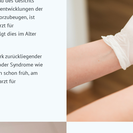
d des Gesichts
lentwicklungen der
orzubeugen, ist
zt für
gt dies im Alter
rk zurückliegender
 oder Syndrome wie
n schon früh, am
rzt für